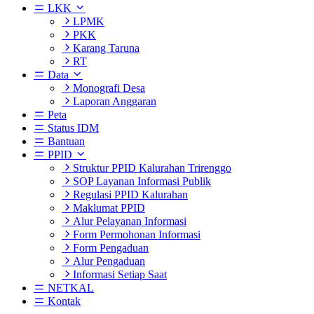
LKK
LPMK
PKK
Karang Taruna
RT
Data
Monografi Desa
Laporan Anggaran
Peta
Status IDM
Bantuan
PPID
Struktur PPID Kalurahan Trirenggo
SOP Layanan Informasi Publik
Regulasi PPID Kalurahan
Maklumat PPID
Alur Pelayanan Informasi
Form Permohonan Informasi
Form Pengaduan
Alur Pengaduan
Informasi Setiap Saat
NETKAL
Kontak