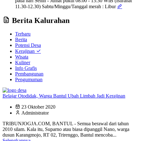
pada hari Senin - Jumat pukul 08.00 - 13:30 WIB (Istirahat
11.30-12.30) Sabtu/Minggu/Tanggal merah : Libur
Berita Kalurahan
Terbaru
Berita
Potensi Desa
Kerajinan
Wisata
Kuliner
Info Grafis
Pembangunan
Pengumuman
Belajar Otodidak, Warga Bantul Ubah Limbah Jadi Kerajinan
23 Oktober 2020
Administrator
TRIBUNJOGJA.COM, BANTUL - Semua berawal dari tahun
2010 silam. Kala itu, Suparno atau biasa dipanggil Nano, warga
dusun Karangmojo, RT 02, Trirenggo, Bantul mencoba...
Selengkapnya