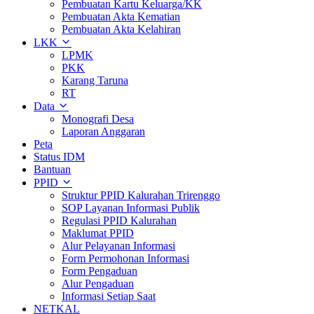
Pembuatan Kartu Keluarga/KK
Pembuatan Akta Kematian
Pembuatan Akta Kelahiran
LKK
LPMK
PKK
Karang Taruna
RT
Data
Monografi Desa
Laporan Anggaran
Peta
Status IDM
Bantuan
PPID
Struktur PPID Kalurahan Trirenggo
SOP Layanan Informasi Publik
Regulasi PPID Kalurahan
Maklumat PPID
Alur Pelayanan Informasi
Form Permohonan Informasi
Form Pengaduan
Alur Pengaduan
Informasi Setiap Saat
NETKAL