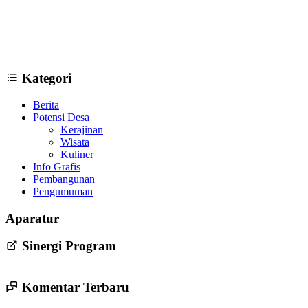
Kategori
Berita
Potensi Desa
Kerajinan
Wisata
Kuliner
Info Grafis
Pembangunan
Pengumuman
Persyaratan Pendaftaran Bakal Calon Lurah Trirenggo Periode
Aparatur
2022-2028
24 Mei 2022
Sinergi Program
Komentar Terbaru