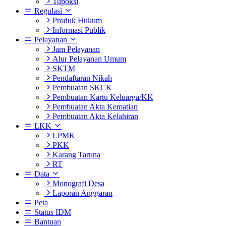
Tupoksi
Regulasi
Produk Hukum
Informasi Publik
Pelayanan
Jam Pelayanan
Alur Pelayanan Umum
SKTM
Pendaftaran Nikah
Pembuatan SKCK
Pembuatan Kartu Keluarga/KK
Pembuatan Akta Kematian
Pembuatan Akta Kelahiran
LKK
LPMK
PKK
Karang Taruna
RT
Data
Monografi Desa
Laporan Anggaran
Peta
Status IDM
Bantuan