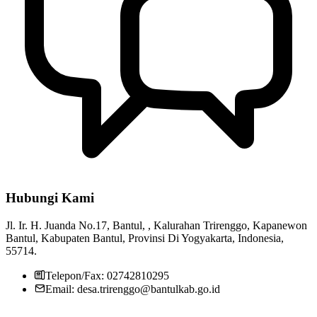
Hubungi Kami
Pemerintah Kalurahan Trirenggo
29 Juli 2013
Jl. Ir. H. Juanda No.17, Bantul, , Kalurahan Trirenggo, Kapanewon
MAD I dan Pembentukan TPID Kecamatan Bantul
12 April 2019
Bantul, Kabupaten Bantul, Provinsi Di Yogyakarta, Indonesia,
55714.
Penyaluran Rastra Bulan April
04 April 2018
Telepon/Fax: 02742810295
Email: desa.trirenggo@bantulkab.go.id