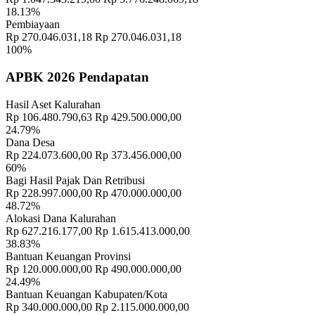
18.13%
Pembiayaan
Rp 270.046.031,18
Rp 270.046.031,18
100%
APBK 2026 Pendapatan
Hasil Aset Kalurahan
Rp 106.480.790,63
Rp 429.500.000,00
24.79%
Dana Desa
Rp 224.073.600,00
Rp 373.456.000,00
60%
Bagi Hasil Pajak Dan Retribusi
Rp 228.997.000,00
Rp 470.000.000,00
48.72%
Informasi Lengkap Tentang BUMDes Yang Harus Anda Ketahui
16
Alokasi Dana Kalurahan
Mei 2019
Rp 627.216.177,00
Rp 1.615.413.000,00
38.83%
Bantuan Keuangan Provinsi
Rp 120.000.000,00
Rp 490.000.000,00
24.49%
Bantuan Keuangan Kabupaten/Kota
Rp 340.000.000,00
Rp 2.115.000.000,00