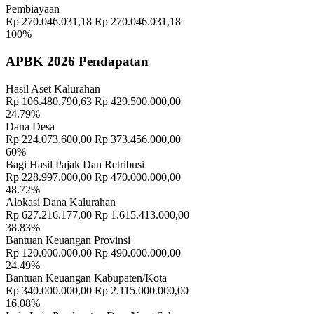
Pembiayaan
Rp 270.046.031,18
Rp 270.046.031,18
100%
APBK 2026 Pendapatan
Hasil Aset Kalurahan
Rp 106.480.790,63
Rp 429.500.000,00
24.79%
Dana Desa
Rp 224.073.600,00
Rp 373.456.000,00
60%
Bagi Hasil Pajak Dan Retribusi
Rp 228.997.000,00
Rp 470.000.000,00
48.72%
Informasi Lengkap Tentang BUMDes Yang Harus Anda Ketahui
16
Alokasi Dana Kalurahan
Mei 2019
Rp 627.216.177,00
Rp 1.615.413.000,00
38.83%
Bantuan Keuangan Provinsi
Rp 120.000.000,00
Rp 490.000.000,00
24.49%
Bantuan Keuangan Kabupaten/Kota
Rp 340.000.000,00
Rp 2.115.000.000,00
16.08%