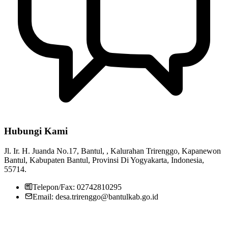
Hubungi Kami
Pemerintah Kalurahan Trirenggo
29 Juli 2013
Jl. Ir. H. Juanda No.17, Bantul, , Kalurahan Trirenggo, Kapanewon
Pencanangan BKK & P2MD Tahun 2020 Kabupaten Bantul
28
Bantul, Kabupaten Bantul, Provinsi Di Yogyakarta, Indonesia,
Februari 2019
55714.
LOWONGAN KERJA “MARKETING REPRESENTATIVE”
Telepon/Fax: 02742810295
PT. SEMARANG BINTANG LESTARI
07 Februari 2020
Email: desa.trirenggo@bantulkab.go.id