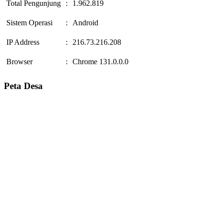
Total Pengunjung
:
1.962.819
Sistem Operasi
:
Android
IP Address
:
216.73.216.208
Browser
:
Chrome 131.0.0.0
Peta Desa
12 Tempat Wisata di Bantul Yogyakarta yang Wajib Dikunjungi
09
Januari 2019