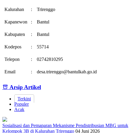
Kalurahan
:
Trirenggo
Kapanewon
:
Bantul
Kabupaten
:
Bantul
Kodepos
:
55714
Telepon
:
02742810295
Email
:
desa.trirenggo@bantulkab.go.id
Arsip Artikel
Terkini
Populer
Acak
Sosialisasi dan Pemaparan Mekanisme Pendistribusian MBG untuk
Kelompok 3B di Kalurahan Trirenggo
04 Juni 2026