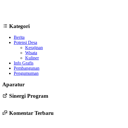
Kategori
Berita
Potensi Desa
Kerajinan
Wisata
Kuliner
Info Grafis
Pembangunan
Pengumuman
Persyaratan Pendaftaran Bakal Calon Lurah Trirenggo Periode
Aparatur
2022-2028
24 Mei 2022
Sinergi Program
Komentar Terbaru