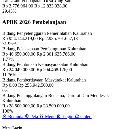
Lain-Lain Pendapatan Desa Yang Sah
Rp 3.776.964,00
Rp 12.833.038,00
29.43%
APBK 2026 Pembelanjaan
Bidang Penyelenggaran Pemerintahan Kalurahan
Rp 954.144.219,00
Rp 2.985.701.657,18
31.96%
Bidang Pelaksanaan Pembangunan Kalurahan
Rp 40.650.000,00
Rp 2.301.635.786,00
1.77%
Bidang Pembinaan Kemasyarakatan Kalurahan
Rp 24.049.000,00
Rp 204.468.126,00
11.76%
Bidang Pemberdayaan Masyarakat Kalurahan
Sejarah
30 April 2014
Rp 0,00
Rp 255.942.500,00
0%
Bidang Penanggulangan Bencana, Darurat Dan Mendesak
Kalurahan
Rp 28.500.000,00
Rp 28.500.000,00
100%
Beranda
Peta
Menu
Login
Galeri
Menu Login