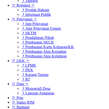
Tupoksi
Regulasi
Produk Hukum
Informasi Publik
Pelayanan
Jam Pelayanan
Alur Pelayanan Umum
SKTM
Pendaftaran Nikah
Pembuatan SKCK
Pembuatan Kartu Keluarga/KK
Pembuatan Akta Kematian
Pembuatan Akta Kelahiran
LKK
LPMK
PKK
Karang Taruna
RT
Data
Monografi Desa
Laporan Anggaran
Peta
Status IDM
Bantuan