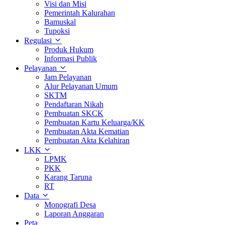
Visi dan Misi
Pemerintah Kalurahan
Bamuskal
Tupoksi
Regulasi
Produk Hukum
Informasi Publik
Pelayanan
Jam Pelayanan
Alur Pelayanan Umum
SKTM
Pendaftaran Nikah
Pembuatan SKCK
Pembuatan Kartu Keluarga/KK
Pembuatan Akta Kematian
Pembuatan Akta Kelahiran
LKK
LPMK
PKK
Karang Taruna
RT
Data
Monografi Desa
Laporan Anggaran
Peta