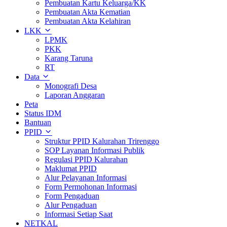
Pembuatan Kartu Keluarga/KK
Pembuatan Akta Kematian
Pembuatan Akta Kelahiran
LKK
LPMK
PKK
Karang Taruna
RT
Data
Monografi Desa
Laporan Anggaran
Peta
Status IDM
Bantuan
PPID
Struktur PPID Kalurahan Trirenggo
SOP Layanan Informasi Publik
Regulasi PPID Kalurahan
Maklumat PPID
Alur Pelayanan Informasi
Form Permohonan Informasi
Form Pengaduan
Alur Pengaduan
Informasi Setiap Saat
NETKAL