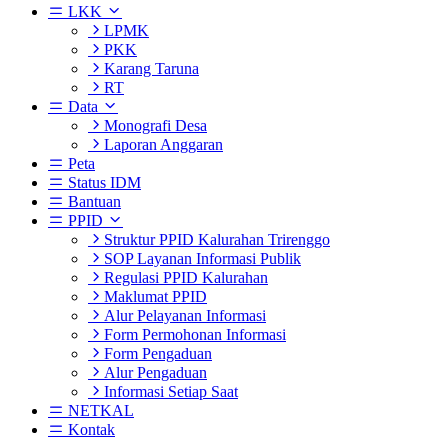
LKK
LPMK
PKK
Karang Taruna
RT
Data
Monografi Desa
Laporan Anggaran
Peta
Status IDM
Bantuan
PPID
Struktur PPID Kalurahan Trirenggo
SOP Layanan Informasi Publik
Regulasi PPID Kalurahan
Maklumat PPID
Alur Pelayanan Informasi
Form Permohonan Informasi
Form Pengaduan
Alur Pengaduan
Informasi Setiap Saat
NETKAL
Kontak