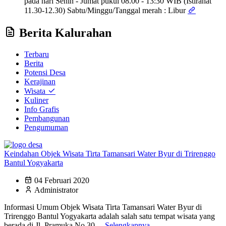
pada hari Senin - Jumat pukul 08.00 - 13:30 WIB (Istirahat
11.30-12.30) Sabtu/Minggu/Tanggal merah : Libur
Berita Kalurahan
Terbaru
Berita
Potensi Desa
Kerajinan
Wisata
Kuliner
Info Grafis
Pembangunan
Pengumuman
Keindahan Objek Wisata Tirta Tamansari Water Byur di Trirenggo
Bantul Yogyakarta
04 Februari 2020
Administrator
Informasi Umum Objek Wisata Tirta Tamansari Water Byur di
Trirenggo Bantul Yogyakarta adalah salah satu tempat wisata yang
berada di Jl. Pramuka No.30,...
Selengkapnya