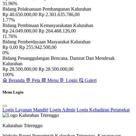
31.96%
Bidang Pelaksanaan Pembangunan Kalurahan
Rp 40.650.000,00
Rp 2.301.635.786,00
1.77%
Bidang Pembinaan Kemasyarakatan Kalurahan
Rp 24.049.000,00
Rp 204.468.126,00
11.76%
Bidang Pemberdayaan Masyarakat Kalurahan
Sejarah
30 April 2014
Rp 0,00
Rp 255.942.500,00
0%
Bidang Penanggulangan Bencana, Darurat Dan Mendesak
Kalurahan
Rp 28.500.000,00
Rp 28.500.000,00
100%
Beranda
Peta
Menu
Login
Galeri
Menu Login
Login Layanan Mandiri
Login Admin
Login Kehadiran Perangkat
Kalurahan Trirenggo
Website Resmi Pemerintah Kalurahan Trirenggo, Kapanewon