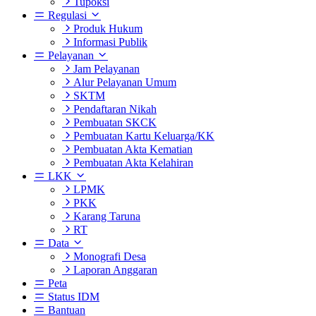
Tupoksi
Regulasi
Produk Hukum
Informasi Publik
Pelayanan
Jam Pelayanan
Alur Pelayanan Umum
SKTM
Pendaftaran Nikah
Pembuatan SKCK
Pembuatan Kartu Keluarga/KK
Pembuatan Akta Kematian
Pembuatan Akta Kelahiran
LKK
LPMK
PKK
Karang Taruna
RT
Data
Monografi Desa
Laporan Anggaran
Peta
Status IDM
Bantuan