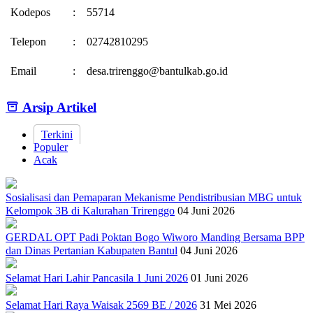
Kodepos
:
55714
Telepon
:
02742810295
Email
:
desa.trirenggo@bantulkab.go.id
Arsip Artikel
Terkini
Populer
Acak
Sosialisasi dan Pemaparan Mekanisme Pendistribusian MBG untuk
Kelompok 3B di Kalurahan Trirenggo
04 Juni 2026
GERDAL OPT Padi Poktan Bogo Wiworo Manding Bersama BPP
dan Dinas Pertanian Kabupaten Bantul
04 Juni 2026
Selamat Hari Lahir Pancasila 1 Juni 2026
01 Juni 2026
Selamat Hari Raya Waisak 2569 BE / 2026
31 Mei 2026