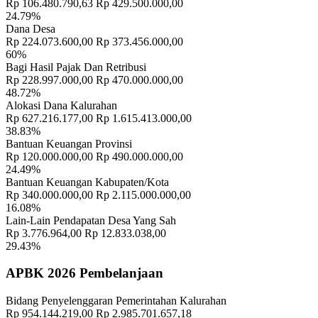
Rp 106.480.790,63
Rp 429.500.000,00
24.79%
Dana Desa
Rp 224.073.600,00
Rp 373.456.000,00
60%
Bagi Hasil Pajak Dan Retribusi
Rp 228.997.000,00
Rp 470.000.000,00
48.72%
Informasi Lengkap Tentang BUMDes Yang Harus Anda Ketahui
16
Alokasi Dana Kalurahan
Mei 2019
Rp 627.216.177,00
Rp 1.615.413.000,00
38.83%
Bantuan Keuangan Provinsi
Rp 120.000.000,00
Rp 490.000.000,00
24.49%
Bantuan Keuangan Kabupaten/Kota
Rp 340.000.000,00
Rp 2.115.000.000,00
16.08%
Lain-Lain Pendapatan Desa Yang Sah
Rp 3.776.964,00
Rp 12.833.038,00
29.43%
APBK 2026 Pembelanjaan
Bidang Penyelenggaran Pemerintahan Kalurahan
Rp 954.144.219,00
Rp 2.985.701.657,18