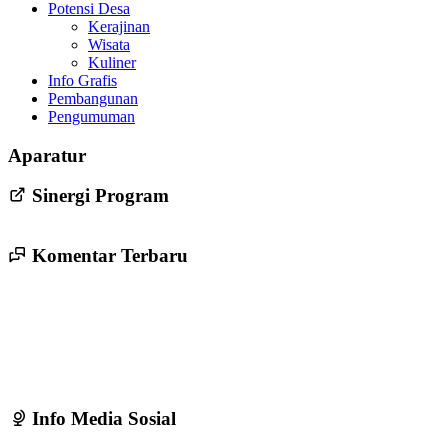
Potensi Desa
Kerajinan
Wisata
Kuliner
Info Grafis
Pembangunan
Pengumuman
Persyaratan Pendaftaran Bakal Calon Lurah Trirenggo Periode
Aparatur
2022-2028
24 Mei 2022
Sinergi Program
Komentar Terbaru
Info Media Sosial