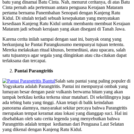
batu yang dinamai Batu Cinta. Nah, menurut ceritanya, di atas Batu
Cinta pernah ada pertemuan antara penguasa Kerajaan Mataram
pertama bernama Panembahan Senopati dengan Kanjeng Ratu
Kidul. Di situlah terjadi sebuah kesepakatan yang menyatakan
kesediaan Kanjeng Ratu Kidul untuk membantu membuat Kerajaan
Mataram jadi sebuah kerajaan yang akan disegani di Tanah Jawa.
Karena cerita inilah sampai dengan saat ini, banyak orang yang
berkunjung ke Pantai Parangkusumo mempunyai tujuan tertentu.
Mereka melakukan ritual khusus, bermeditasi, atau upacara, salah
satu tujuannya agar segala yang diinginkan atau cita-citakan dapat
terlaksana dan tercapai.
Pantai Parangtritis
Salah satu pantai yang paling populer di
Yogyakarta adalah Parangtritis. Pantai ini mempunyai ombak yang
lumayan besar dengan pasir vulkanis berwarna hitam yang akan
tampak berkilau ketika terkena sinar matahari. Di sekelilingnya juga
ada tebing batu yang tinggi. Akan tetapi di balik keindahan
panorama alamnya, masyarakat sekitar percaya bahwa Parangtritis
merupakan tempat keramat atau lokasi yang dianggap suci. Hal ini
disebabkan oleh satu cerita legenda yang menyebutkan bahwa
Parangtritis adalah tempat kediaman dari Penguasa Laut Selatan
yang dikenal dengan Kanjeng Ratu Kidul.