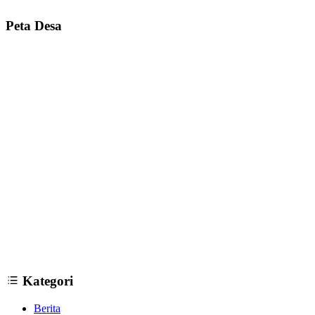
Peta Desa
12 Tempat Wisata di Bantul Yogyakarta yang Wajib Dikunjungi
09
Januari 2019
Kategori
Berita