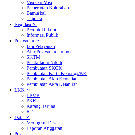
Visi dan Misi
Pemerintah Kalurahan
Bamuskal
Tupoksi
Regulasi
Produk Hukum
Informasi Publik
Pelayanan
Jam Pelayanan
Alur Pelayanan Umum
SKTM
Pendaftaran Nikah
Pembuatan SKCK
Pembuatan Kartu Keluarga/KK
Pembuatan Akta Kematian
Pembuatan Akta Kelahiran
LKK
LPMK
PKK
Karang Taruna
RT
Data
Monografi Desa
Laporan Anggaran
Peta