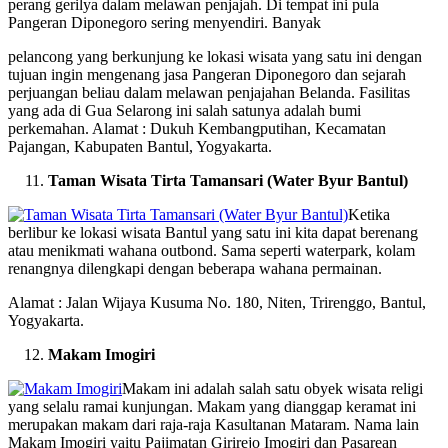
perang gerilya dalam melawan penjajah. Di tempat ini pula
Pangeran Diponegoro sering menyendiri. Banyak
pelancong yang berkunjung ke lokasi wisata yang satu ini dengan
tujuan ingin mengenang jasa Pangeran Diponegoro dan sejarah
perjuangan beliau dalam melawan penjajahan Belanda. Fasilitas
yang ada di Gua Selarong ini salah satunya adalah bumi
perkemahan. Alamat : Dukuh Kembangputihan, Kecamatan
Pajangan, Kabupaten Bantul, Yogyakarta.
Taman Wisata Tirta Tamansari (Water Byur Bantul)
Ketika
berlibur ke lokasi wisata Bantul yang satu ini kita dapat berenang
atau menikmati wahana outbond. Sama seperti waterpark, kolam
renangnya dilengkapi dengan beberapa wahana permainan.
Alamat : Jalan Wijaya Kusuma No. 180, Niten, Trirenggo, Bantul,
Yogyakarta.
Makam Imogiri
Makam ini adalah salah satu obyek wisata religi
yang selalu ramai kunjungan. Makam yang dianggap keramat ini
merupakan makam dari raja-raja Kasultanan Mataram. Nama lain
Makam Imogiri yaitu Pajimatan Girirejo Imogiri dan Pasarean