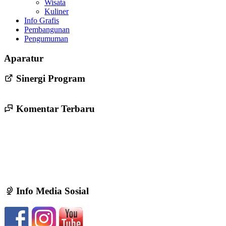
Wisata
Kuliner
Info Grafis
Pembangunan
Pengumuman
Persyaratan Pendaftaran Bakal Calon Lurah Trirenggo Periode
Aparatur
2022-2028
24 Mei 2022
Sinergi Program
Komentar Terbaru
Info Media Sosial