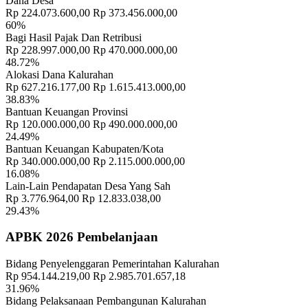
Dana Desa
Rp 224.073.600,00
Rp 373.456.000,00
60%
Bagi Hasil Pajak Dan Retribusi
Rp 228.997.000,00
Rp 470.000.000,00
48.72%
Informasi Lengkap Tentang BUMDes Yang Harus Anda Ketahui
16
Alokasi Dana Kalurahan
Mei 2019
Rp 627.216.177,00
Rp 1.615.413.000,00
38.83%
Bantuan Keuangan Provinsi
Rp 120.000.000,00
Rp 490.000.000,00
24.49%
Bantuan Keuangan Kabupaten/Kota
Rp 340.000.000,00
Rp 2.115.000.000,00
16.08%
Lain-Lain Pendapatan Desa Yang Sah
Rp 3.776.964,00
Rp 12.833.038,00
29.43%
APBK 2026 Pembelanjaan
Bidang Penyelenggaran Pemerintahan Kalurahan
Rp 954.144.219,00
Rp 2.985.701.657,18
31.96%
Bidang Pelaksanaan Pembangunan Kalurahan