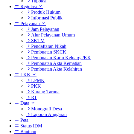
Tupoksi
Regulasi
Produk Hukum
Informasi Publik
Pelayanan
Jam Pelayanan
Alur Pelayanan Umum
SKTM
Pendaftaran Nikah
Pembuatan SKCK
Pembuatan Kartu Keluarga/KK
Pembuatan Akta Kematian
Pembuatan Akta Kelahiran
LKK
LPMK
PKK
Karang Taruna
RT
Data
Monografi Desa
Laporan Anggaran
Peta
Status IDM
Bantuan