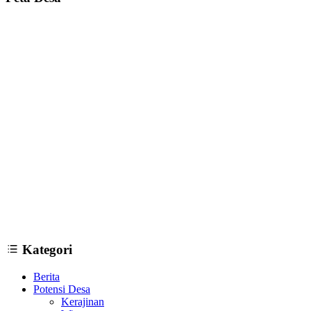
12 Tempat Wisata di Bantul Yogyakarta yang Wajib Dikunjungi
09
Januari 2019
Kategori
Berita
Potensi Desa
Kerajinan