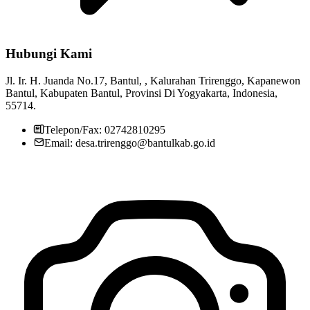
Hubungi Kami
Pemerintah Kalurahan Trirenggo
29 Juli 2013
Jl. Ir. H. Juanda No.17, Bantul, , Kalurahan Trirenggo, Kapanewon
Evaluasi Profil Desa dan Kelurahan Tahun 2019
16 Desember 2019
Bantul, Kabupaten Bantul, Provinsi Di Yogyakarta, Indonesia,
55714.
Pjs Bupati Kukuhkan Jaga Warga di Kabupaten Bantul
04
November 2020
Telepon/Fax: 02742810295
Email: desa.trirenggo@bantulkab.go.id