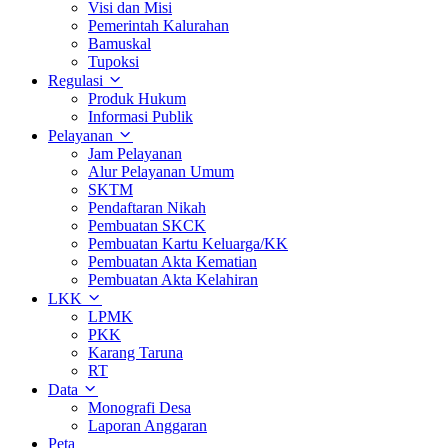
Visi dan Misi
Pemerintah Kalurahan
Bamuskal
Tupoksi
Regulasi
Produk Hukum
Informasi Publik
Pelayanan
Jam Pelayanan
Alur Pelayanan Umum
SKTM
Pendaftaran Nikah
Pembuatan SKCK
Pembuatan Kartu Keluarga/KK
Pembuatan Akta Kematian
Pembuatan Akta Kelahiran
LKK
LPMK
PKK
Karang Taruna
RT
Data
Monografi Desa
Laporan Anggaran
Peta