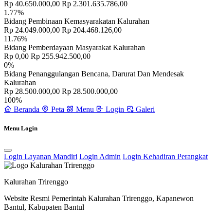
Rp 40.650.000,00
Rp 2.301.635.786,00
1.77%
Bidang Pembinaan Kemasyarakatan Kalurahan
Rp 24.049.000,00
Rp 204.468.126,00
11.76%
Bidang Pemberdayaan Masyarakat Kalurahan
Sejarah
30 April 2014
Rp 0,00
Rp 255.942.500,00
0%
Bidang Penanggulangan Bencana, Darurat Dan Mendesak
Kalurahan
Rp 28.500.000,00
Rp 28.500.000,00
100%
Beranda
Peta
Menu
Login
Galeri
Menu Login
Login Layanan Mandiri
Login Admin
Login Kehadiran Perangkat
Kalurahan Trirenggo
Website Resmi Pemerintah Kalurahan Trirenggo, Kapanewon
Bantul, Kabupaten Bantul