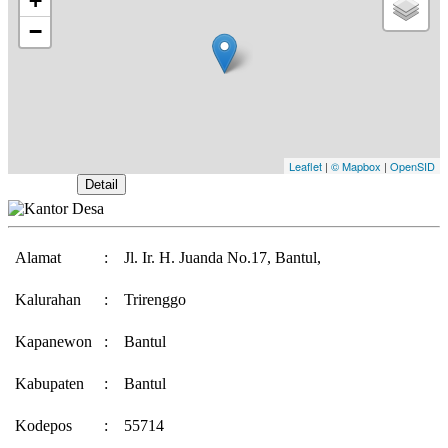
+
−
Leaflet
|
© Mapbox
|
OpenSID
Buka Peta
Detail
Alamat
:
Jl. Ir. H. Juanda No.17, Bantul,
Kalurahan
:
Trirenggo
Kapanewon
:
Bantul
Kabupaten
:
Bantul
Kodepos
:
55714