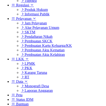
Tupoksi
Regulasi
Produk Hukum
Informasi Publik
Pelayanan
Jam Pelayanan
Alur Pelayanan Umum
SKTM
Pendaftaran Nikah
Pembuatan SKCK
Pembuatan Kartu Keluarga/KK
Pembuatan Akta Kematian
Pembuatan Akta Kelahiran
LKK
LPMK
PKK
Karang Taruna
RT
Data
Monografi Desa
Laporan Anggaran
Peta
Status IDM
Bantuan