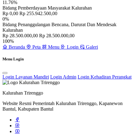
11.76%
Bidang Pemberdayaan Masyarakat Kalurahan
Sejarah
30 April 2014
Rp 0,00
Rp 255.942.500,00
0%
Bidang Penanggulangan Bencana, Darurat Dan Mendesak
Kalurahan
Rp 28.500.000,00
Rp 28.500.000,00
100%
Beranda
Peta
Menu
Login
Galeri
Menu Login
Login Layanan Mandiri
Login Admin
Login Kehadiran Perangkat
Kalurahan Trirenggo
Website Resmi Pemerintah Kalurahan Trirenggo, Kapanewon
Bantul, Kabupaten Bantul