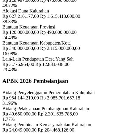
Rp 228.997.000,00
Rp 470.000.000,00
48.72%
Informasi Lengkap Tentang BUMDes Yang Harus Anda Ketahui
16
Alokasi Dana Kalurahan
Mei 2019
Rp 627.216.177,00
Rp 1.615.413.000,00
38.83%
Bantuan Keuangan Provinsi
Rp 120.000.000,00
Rp 490.000.000,00
24.49%
Bantuan Keuangan Kabupaten/Kota
Rp 340.000.000,00
Rp 2.115.000.000,00
16.08%
Lain-Lain Pendapatan Desa Yang Sah
Rp 3.776.964,00
Rp 12.833.038,00
29.43%
APBK 2026 Pembelanjaan
Bidang Penyelenggaran Pemerintahan Kalurahan
Rp 954.144.219,00
Rp 2.985.701.657,18
31.96%
Bidang Pelaksanaan Pembangunan Kalurahan
Rp 40.650.000,00
Rp 2.301.635.786,00
1.77%
Bidang Pembinaan Kemasyarakatan Kalurahan
Rp 24.049.000,00
Rp 204.468.126,00