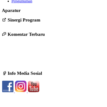
Pengumuman
Persyaratan Pendaftaran Bakal Calon Lurah Trirenggo Periode
Aparatur
2022-2028
24 Mei 2022
Sinergi Program
Komentar Terbaru
Info Media Sosial