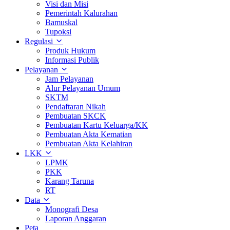
Visi dan Misi
Pemerintah Kalurahan
Bamuskal
Tupoksi
Regulasi
Produk Hukum
Informasi Publik
Pelayanan
Jam Pelayanan
Alur Pelayanan Umum
SKTM
Pendaftaran Nikah
Pembuatan SKCK
Pembuatan Kartu Keluarga/KK
Pembuatan Akta Kematian
Pembuatan Akta Kelahiran
LKK
LPMK
PKK
Karang Taruna
RT
Data
Monografi Desa
Laporan Anggaran
Peta