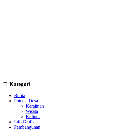
12 Tempat Wisata di Bantul Yogyakarta yang Wajib Dikunjungi
09
Januari 2019
Kategori
Berita
Potensi Desa
Kerajinan
Wisata
Kuliner
Info Grafis
Pembangunan