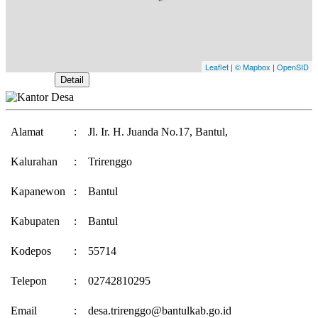
Leaflet
|
© Mapbox
|
OpenSID
Buka Peta
Detail
Alamat
:
Jl. Ir. H. Juanda No.17, Bantul,
Kalurahan
:
Trirenggo
Kapanewon
:
Bantul
Kabupaten
:
Bantul
Kodepos
:
55714
Telepon
:
02742810295
Email
:
desa.trirenggo@bantulkab.go.id