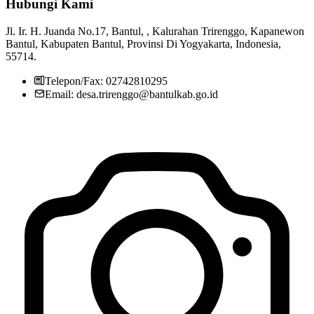
Hubungi Kami
Pemerintah Kalurahan Trirenggo
29 Juli 2013
Jl. Ir. H. Juanda No.17, Bantul, , Kalurahan Trirenggo, Kapanewon
Futsal Rutin Karang Taruna Saptadasa Manunggal Karya
20 Juli
Bantul, Kabupaten Bantul, Provinsi Di Yogyakarta, Indonesia,
2018
55714.
Telepon/Fax: 02742810295
Email: desa.trirenggo@bantulkab.go.id