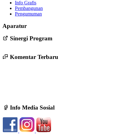
Info Grafis
Pembangunan
Pengumuman
Persyaratan Pendaftaran Bakal Calon Lurah Trirenggo Periode
Aparatur
2022-2028
24 Mei 2022
Sinergi Program
Komentar Terbaru
Info Media Sosial