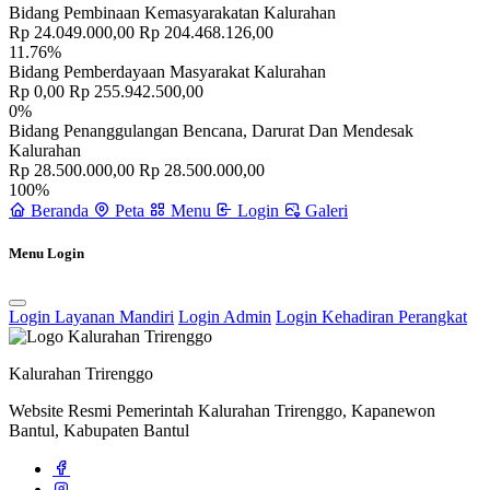
Bidang Pembinaan Kemasyarakatan Kalurahan
Rp 24.049.000,00
Rp 204.468.126,00
11.76%
Bidang Pemberdayaan Masyarakat Kalurahan
Sejarah
30 April 2014
Rp 0,00
Rp 255.942.500,00
0%
Bidang Penanggulangan Bencana, Darurat Dan Mendesak
Kalurahan
Rp 28.500.000,00
Rp 28.500.000,00
100%
Beranda
Peta
Menu
Login
Galeri
Menu Login
Login Layanan Mandiri
Login Admin
Login Kehadiran Perangkat
Kalurahan Trirenggo
Website Resmi Pemerintah Kalurahan Trirenggo, Kapanewon
Bantul, Kabupaten Bantul