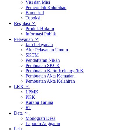
Visi dan Misi
Pemerintah Kalurahan
Bamuskal
Tupoksi
Regulasi
Produk Hukum
Informasi Publik
Pelayanan
Jam Pelayanan
Alur Pelayanan Umum
SKTM
Pendaftaran Nikah
Pembuatan SKCK
Pembuatan Kartu Keluarga/KK
Pembuatan Akta Kematian
Pembuatan Akta Kelahiran
LKK
LPMK
PKK
Karang Taruna
RT
Data
Monografi Desa
Laporan Anggaran
Peta