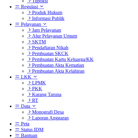
Tupoksi
Regulasi
Produk Hukum
Informasi Publik
Pelayanan
Jam Pelayanan
Alur Pelayanan Umum
SKTM
Pendaftaran Nikah
Pembuatan SKCK
Pembuatan Kartu Keluarga/KK
Pembuatan Akta Kematian
Pembuatan Akta Kelahiran
LKK
LPMK
PKK
Karang Taruna
RT
Data
Monografi Desa
Laporan Anggaran
Peta
Status IDM
Bantuan