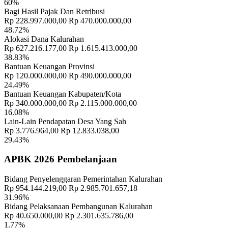
60%
Bagi Hasil Pajak Dan Retribusi
Rp 228.997.000,00
Rp 470.000.000,00
48.72%
Informasi Lengkap Tentang BUMDes Yang Harus Anda Ketahui
16
Alokasi Dana Kalurahan
Mei 2019
Rp 627.216.177,00
Rp 1.615.413.000,00
38.83%
Bantuan Keuangan Provinsi
Rp 120.000.000,00
Rp 490.000.000,00
24.49%
Bantuan Keuangan Kabupaten/Kota
Rp 340.000.000,00
Rp 2.115.000.000,00
16.08%
Lain-Lain Pendapatan Desa Yang Sah
Rp 3.776.964,00
Rp 12.833.038,00
29.43%
APBK 2026 Pembelanjaan
Bidang Penyelenggaran Pemerintahan Kalurahan
Rp 954.144.219,00
Rp 2.985.701.657,18
31.96%
Bidang Pelaksanaan Pembangunan Kalurahan
Rp 40.650.000,00
Rp 2.301.635.786,00
1.77%