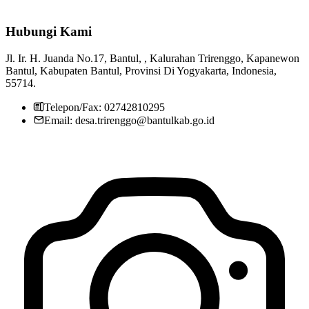
Hubungi Kami
Pemerintah Kalurahan Trirenggo
29 Juli 2013
Jl. Ir. H. Juanda No.17, Bantul, , Kalurahan Trirenggo, Kapanewon
Gotong Royong Persiapan Pelaksanaan Pembangunan Drainase
Bantul, Kabupaten Bantul, Provinsi Di Yogyakarta, Indonesia,
Tertutup di Dusun Karangmojo RT 03
04 November 2019
55714.
Telepon/Fax: 02742810295
Email: desa.trirenggo@bantulkab.go.id