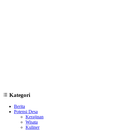
12 Tempat Wisata di Bantul Yogyakarta yang Wajib Dikunjungi
09
Januari 2019
Kategori
Berita
Potensi Desa
Kerajinan
Wisata
Kuliner