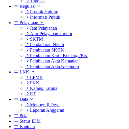
Tupoksi
Regulasi
Produk Hukum
Informasi Publik
Pelayanan
Jam Pelayanan
Alur Pelayanan Umum
SKTM
Pendaftaran Nikah
Pembuatan SKCK
Pembuatan Kartu Keluarga/KK
Pembuatan Akta Kematian
Pembuatan Akta Kelahiran
LKK
LPMK
PKK
Karang Taruna
RT
Data
Monografi Desa
Laporan Anggaran
Peta
Status IDM
Bantuan