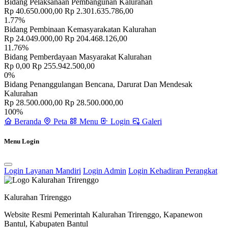
Bidang Pelaksanaan Pembangunan Kalurahan
Rp 40.650.000,00
Rp 2.301.635.786,00
1.77%
Bidang Pembinaan Kemasyarakatan Kalurahan
Rp 24.049.000,00
Rp 204.468.126,00
11.76%
Bidang Pemberdayaan Masyarakat Kalurahan
Sejarah
30 April 2014
Rp 0,00
Rp 255.942.500,00
0%
Bidang Penanggulangan Bencana, Darurat Dan Mendesak
Kalurahan
Rp 28.500.000,00
Rp 28.500.000,00
100%
Beranda
Peta
Menu
Login
Galeri
Menu Login
Login Layanan Mandiri
Login Admin
Login Kehadiran Perangkat
Kalurahan Trirenggo
Website Resmi Pemerintah Kalurahan Trirenggo, Kapanewon
Bantul, Kabupaten Bantul