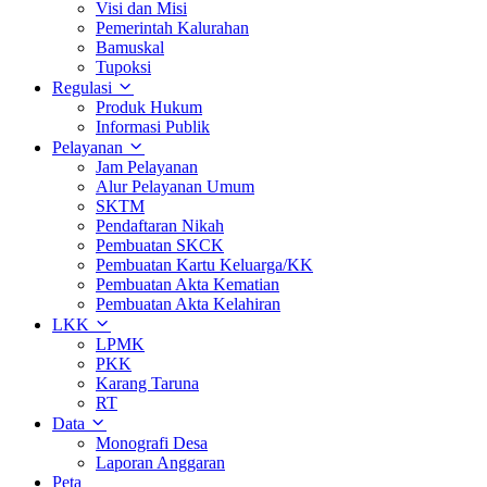
Visi dan Misi
Pemerintah Kalurahan
Bamuskal
Tupoksi
Regulasi
Produk Hukum
Informasi Publik
Pelayanan
Jam Pelayanan
Alur Pelayanan Umum
SKTM
Pendaftaran Nikah
Pembuatan SKCK
Pembuatan Kartu Keluarga/KK
Pembuatan Akta Kematian
Pembuatan Akta Kelahiran
LKK
LPMK
PKK
Karang Taruna
RT
Data
Monografi Desa
Laporan Anggaran
Peta