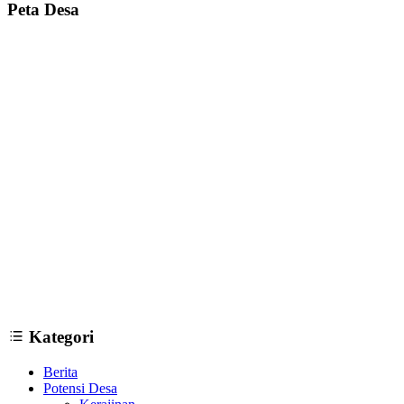
Peta Desa
12 Tempat Wisata di Bantul Yogyakarta yang Wajib Dikunjungi
09
Januari 2019
Kategori
Berita
Potensi Desa