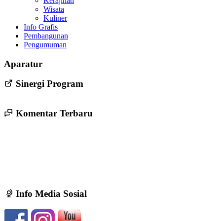
Kerajinan
Wisata
Kuliner
Info Grafis
Pembangunan
Pengumuman
Persyaratan Pendaftaran Bakal Calon Lurah Trirenggo Periode
Aparatur
2022-2028
24 Mei 2022
Sinergi Program
Komentar Terbaru
Info Media Sosial