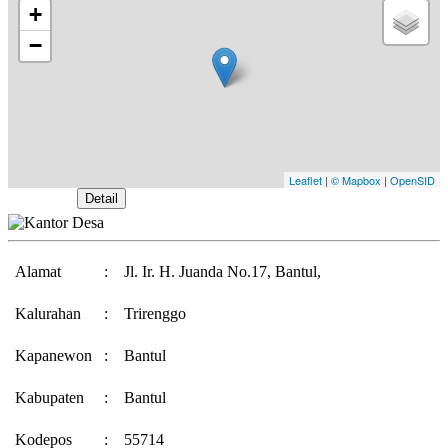
+
−
Leaflet
|
© Mapbox
|
OpenSID
Buka Peta
Detail
Alamat
:
Jl. Ir. H. Juanda No.17, Bantul,
Kalurahan
:
Trirenggo
Kapanewon
:
Bantul
Kabupaten
:
Bantul
Kodepos
:
55714