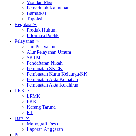
Visi dan Misi
Pemerintah Kalurahan
Bamuskal
Tupoksi
Regulasi
Produk Hukum
Informasi Publik
Pelayanan
Jam Pelayanan
Alur Pelayanan Umum
SKTM
Pendaftaran Nikah
Pembuatan SKCK
Pembuatan Kartu Keluarga/KK
Pembuatan Akta Kematian
Pembuatan Akta Kelahiran
LKK
LPMK
PKK
Karang Taruna
RT
Data
Monografi Desa
Laporan Anggaran
Peta