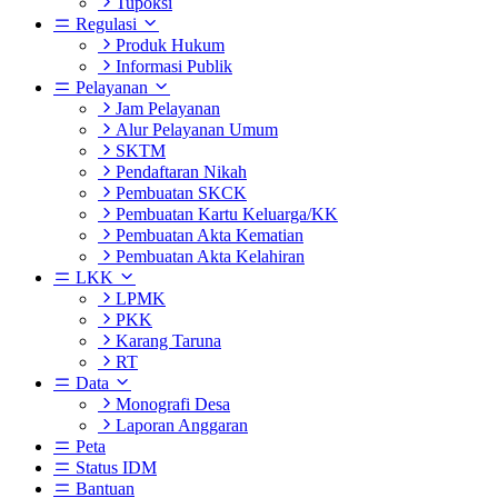
Tupoksi
Regulasi
Produk Hukum
Informasi Publik
Pelayanan
Jam Pelayanan
Alur Pelayanan Umum
SKTM
Pendaftaran Nikah
Pembuatan SKCK
Pembuatan Kartu Keluarga/KK
Pembuatan Akta Kematian
Pembuatan Akta Kelahiran
LKK
LPMK
PKK
Karang Taruna
RT
Data
Monografi Desa
Laporan Anggaran
Peta
Status IDM
Bantuan